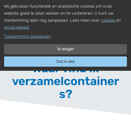
Wij gebruiken functionele en analytische cookies om onze
,
Nederlands
Uw adres invoeren
Naar hoofdinhoud
website goed te laten werken en te verbeteren. U kunt uw
toestemming later nog aanpassen. Lees meer over
cookies
en
privacybeleid
.
Toestemming aanpassen
Ik weiger
Dat is oké
Waar vind ik
verzamelcontainer
s?