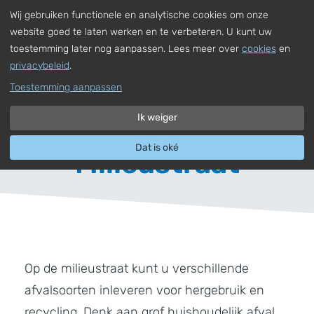
Wij gebruiken functionele en analytische cookies om onze
,
Nederlands
Uw adres invoeren
Naar hoofdinhoud
website goed te laten werken en te verbeteren. U kunt uw
toestemming later nog aanpassen. Lees meer over
cookies
en
privacybeleid
.
Toestemming aanpassen
Ik weiger
Dat is oké
Milieustraat
Op de milieustraat kunt u verschillende
afvalsoorten inleveren voor hergebruik en
recycling. Denk aan grof huishoudelijk afval,