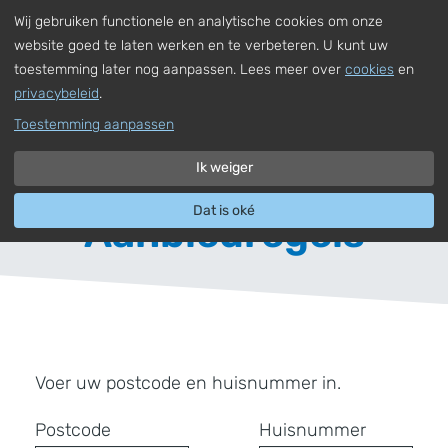
Wij gebruiken functionele en analytische cookies om onze
,
Nederlands
Uw adres invoeren
Naar hoofdinhoud
website goed te laten werken en te verbeteren. U kunt uw
toestemming later nog aanpassen. Lees meer over
cookies
en
privacybeleid
.
Toestemming aanpassen
Ik weiger
Dat is oké
Aanbiedregels
Voer uw postcode en huisnummer in.
Postcode
Huisnummer