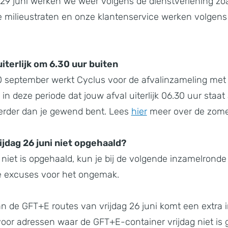
9 juni werken we weer volgens de dienstverlening zoa
 milieustraten en onze klantenservice werken volgens 
uiterlijk om 6.30 uur buiten
30 september werkt Cyclus voor de afvalinzameling me
g in deze periode dat jouw afval uiterlijk 06.30 uur sta
eerder dan je gewend bent. Lees
hier
meer over de zomer
rijdag 26 juni niet opgehaald?
g niet is opgehaald, kun je bij de volgende inzamelrond
e excuses voor het ongemak.
an de GFT+E routes van vrijdag 26 juni komt een extr
 voor adressen waar de GFT+E-container vrijdag niet is 