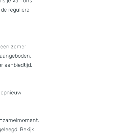
ls je van ons
de reguliere
t een zomer
at aangeboden.
 aanbiedtijd.
e opnieuw
a inzamelmoment.
geleegd. Bekijk