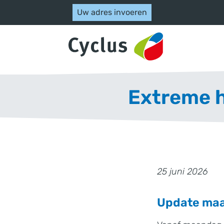
,
Uw adres invoeren
Naar hoofdinhoud
Extreme h
25
juni
2026
Update maa