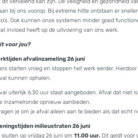
 dit vervelend kan zijn. De veiligheid en gezondheid v
n bij ons voorop. Bij extreme hitte ontstaan er sneller
co’s. Ook kunnen onze systemen minder goed functione
t invloed heeft op de uitvoering van ons werk.
t voor jou?
ktijden afvalinzameling 26 juni
s starten vroeg en stoppen het werk eerder. Hierdoor k
afval kunnen ophalen.
val uiterlijk 6.30 uur staat aangeboden. Afval dat niet 
nde inzamelronde opnieuw aanbieden.
agen je om je afval alleen aan te bieden als dat echt no
ningstijden milieustraten 26 juni
 sluiten op vrijdag 26 juni om
11.00 uur.
Dit geldt voor 