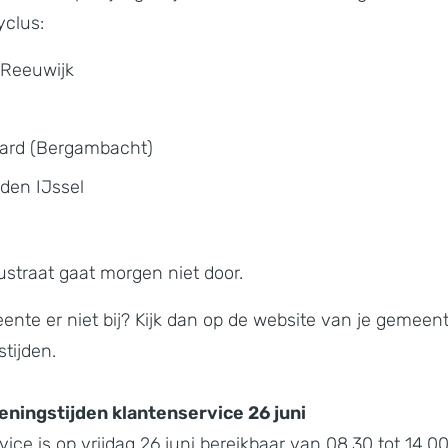
yclus:
Reeuwijk
ard (Bergambacht)
den IJssel
n
ustraat gaat morgen niet door.
nte er niet bij? Kijk dan op de website van je gemeen
tijden.
ningstijden klantenservice 26 juni
ice is op vrijdag 26 juni bereikbaar van 08.30 tot 14.0