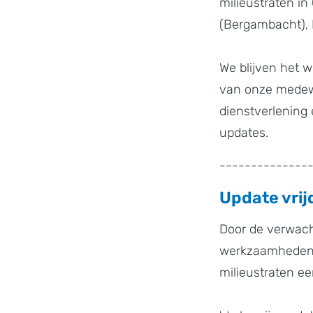
milieustraten i
(Bergambacht), 
We blijven het w
van onze medewe
dienstverlening
updates.
--------------
Update vrij
Door de verwach
werkzaamheden a
milieustraten ee