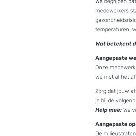
We begrijpen dat
medewerkers staa
gezondheidsrisi
temperaturen, wa
Wat betekent di
Aangepaste wer
Onze medewerker
we niet al het 
Zorg dat jouw af
je bij de volge
Help mee:
We vr
Aangepaste ope
De milieustraten