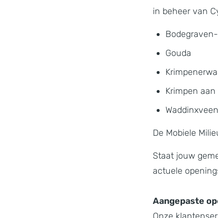
in beheer van C
Bodegraven-
Gouda
Krimpenerwa
Krimpen aan 
Waddinxvee
De Mobiele Milie
Staat jouw gemee
actuele openings
Aangepaste ope
Onze klantenserv