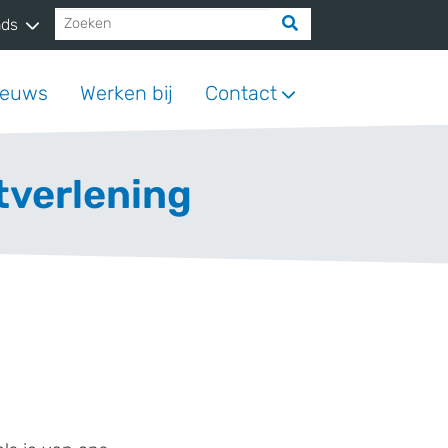
nds
ieuws
Werken bij
Contact
tverlening