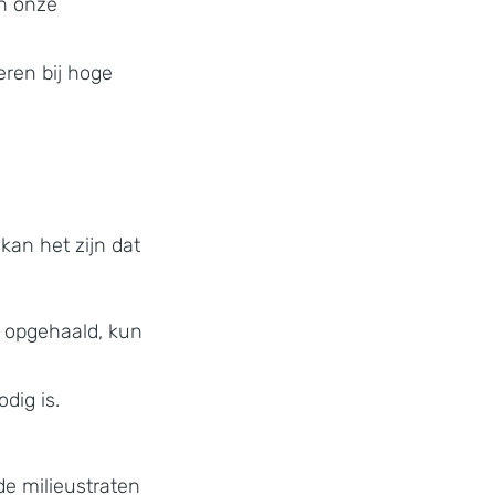
an onze
ren bij hoge
an het zijn dat
is opgehaald, kun
dig is.
de milieustraten